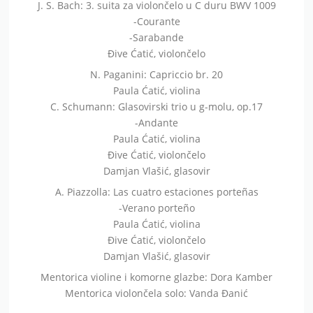
J. S. Bach: 3. suita za violončelo u C duru BWV 1009
-Courante
-Sarabande
Đive Ćatić, violončelo
N. Paganini: Capriccio br. 20
Paula Ćatić, violina
C. Schumann: Glasovirski trio u g-molu, op.17
-Andante
Paula Ćatić, violina
Đive Ćatić, violončelo
Damjan Vlašić, glasovir
A. Piazzolla: Las cuatro estaciones porteñas
-Verano porteño
Paula Ćatić, violina
Đive Ćatić, violončelo
Damjan Vlašić, glasovir
Mentorica violine i komorne glazbe: Dora Kamber
Mentorica violončela solo: Vanda Đanić