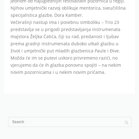
jednom od najuglednijih festivalskih pozornica u regiji.
Njihov umjetnički razvoj oblikuje mentorica, sveučilišna
specijalistica glazbe, Dora Kamber.
Večerašnji nastup ima i posebnu simboliku – Trio 23
predstavlja se u prigodi predstavljanja instrumenata
majstora Željka Ćatića, čiji su rad, predanost i ljubav
prema gradnji instrumenata duboko utkali glazbu u
život i umjetnički put mladih glazbenica Paule i Đive.
Možda će im se putevi uskoro privremeno razići, no
vjerujemo da će ih glazba ponovno spojiti – na nekim
novim pozornicama i u nekim novim pričama.