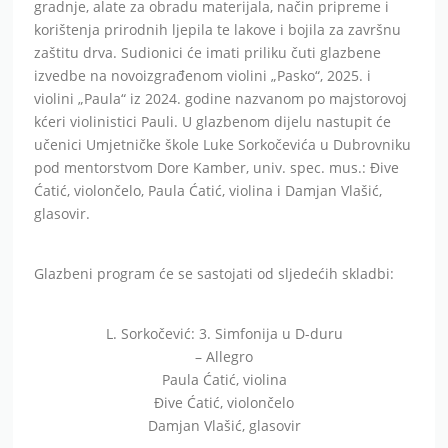
gradnje, alate za obradu materijala, način pripreme i
korištenja prirodnih ljepila te lakove i bojila za završnu
zaštitu drva. Sudionici će imati priliku čuti glazbene
izvedbe na novoizgrađenom violini „Pasko“, 2025. i
violini „Paula“ iz 2024. godine nazvanom po majstorovoj
kćeri violinistici Pauli. U glazbenom dijelu nastupit će
učenici Umjetničke škole Luke Sorkočevića u Dubrovniku
pod mentorstvom Dore Kamber, univ. spec. mus.: Đive
Ćatić, violončelo, Paula Ćatić, violina i Damjan Vlašić,
glasovir.
Glazbeni program će se sastojati od sljedećih skladbi:
L. Sorkočević: 3. Simfonija u D-duru
– Allegro
Paula Ćatić, violina
Đive Ćatić, violončelo
Damjan Vlašić, glasovir