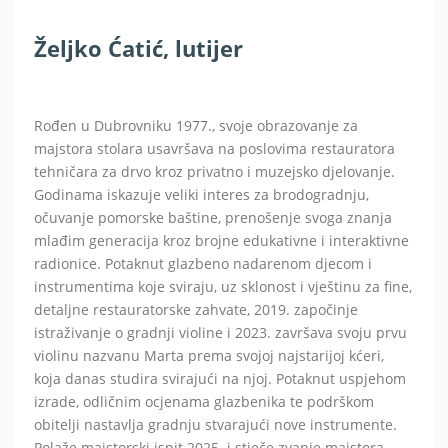
Željko Ćatić, lutijer
Rođen u Dubrovniku 1977., svoje obrazovanje za
majstora stolara usavršava na poslovima restauratora
tehničara za drvo kroz privatno i muzejsko djelovanje.
Godinama iskazuje veliki interes za brodogradnju,
očuvanje pomorske baštine, prenošenje svoga znanja
mlađim generacija kroz brojne edukativne i interaktivne
radionice. Potaknut glazbeno nadarenom djecom i
instrumentima koje sviraju, uz sklonost i vještinu za fine,
detaljne restauratorske zahvate, 2019. započinje
istraživanje o gradnji violine i 2023. završava svoju prvu
violinu nazvanu Marta prema svojoj najstarijoj kćeri,
koja danas studira svirajući na njoj. Potaknut uspjehom
izrade, odličnim ocjenama glazbenika te podrškom
obitelji nastavlja gradnju stvarajući nove instrumente.
Polaže majstorski ispit 2025. i stječe zvanje majstora