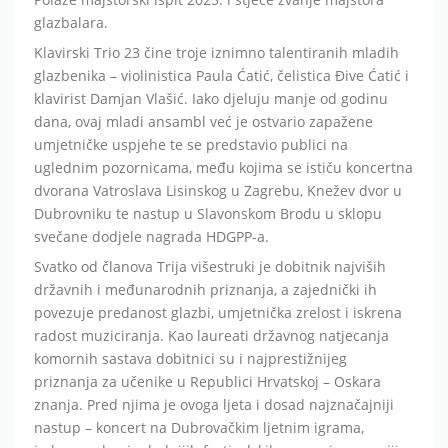
glazbalara.
Klavirski Trio 23 čine troje iznimno talentiranih mladih
glazbenika – violinistica Paula Ćatić, čelistica Đive Ćatić i
klavirist Damjan Vlašić. Iako djeluju manje od godinu
dana, ovaj mladi ansambl već je ostvario zapažene
umjetničke uspjehe te se predstavio publici na
uglednim pozornicama, među kojima se ističu koncertna
dvorana Vatroslava Lisinskog u Zagrebu, Knežev dvor u
Dubrovniku te nastup u Slavonskom Brodu u sklopu
svečane dodjele nagrada HDGPP-a.
Svatko od članova Trija višestruki je dobitnik najviših
državnih i međunarodnih priznanja, a zajednički ih
povezuje predanost glazbi, umjetnička zrelost i iskrena
radost muziciranja. Kao laureati državnog natjecanja
komornih sastava dobitnici su i najprestižnijeg
priznanja za učenike u Republici Hrvatskoj – Oskara
znanja. Pred njima je ovoga ljeta i dosad najznačajniji
nastup – koncert na Dubrovačkim ljetnim igrama,