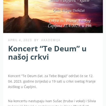
APRIL 4, 2023
BY
AKADEMIJA
Koncert “Te Deum” u
našoj crkvi
Koncert “Te Deum (lat. za Tebe Boga)” održat će se 12.
04. 2023. godine (srijeda) u 19 sati u crkvi svetog Franje
Asiškog u Čapljini.
Na koncertu nastupaju Ivan Sušac (truba i vokal) i Silvia