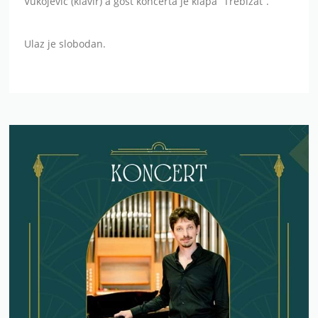
Vukojević (klavir) a gost koncerta je klapa “Trebižat”.
Ulaz je slobodan.