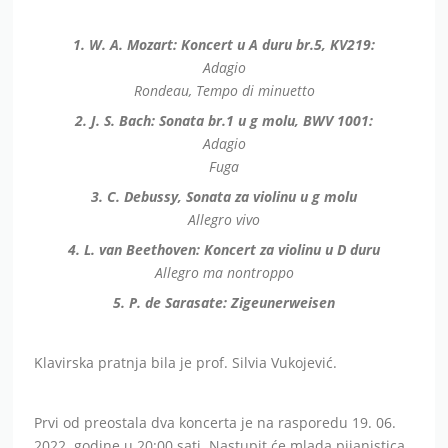
1. W. A. Mozart: Koncert u A duru br.5, KV219:
Adagio
Rondeau, Tempo di minuetto
2. J. S. Bach: Sonata br.1 u g molu, BWV 1001:
Adagio
Fuga
3. C. Debussy, Sonata za violinu u g molu
Allegro vivo
4. L. van Beethoven: Koncert za violinu u D duru
Allegro ma nontroppo
5. P. de Sarasate: Zigeunerweisen
Klavirska pratnja bila je prof. Silvia Vukojević.
Prvi od preostala dva koncerta je na rasporedu 19. 06.
2022. godine u 20:00 sati. Nastupit će mlada pijanistica