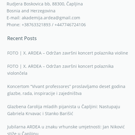
Rudjera Boskovica bb, 88300, Čapljina
Bosnia and Herzegovina
E-mail: akademija.ardea@gmail.com
Phone: +38763321893 / +447746724106
Recent Posts
FOTO | X. ARDEA – Održan završni koncert polaznika violine
FOTO | X. ARDEA – Održan završni koncert polaznika
violončela
Koncertom “Vivant professores” proslavljamo deset godina
glazbe, rada, inspiracije i zajedništva
Glazbena čarolija mladih pijanista u Čapljini: Nastupaju
Gabriela Krvavac i Stanko Barišić
Jubilarna ARDEA u znaku vrhunske umjetnosti: Jan Niković
stiže u Čapljinu