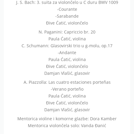
J. S. Bach: 3. suita za violončelo u C duru BWV 1009
-Courante
-Sarabande
Đive Ćatić, violončelo
N. Paganini: Capriccio br. 20
Paula Ćatić, violina
C. Schumann: Glasovirski trio u g-molu, op.17
-Andante
Paula Ćatić, violina
Đive Ćatić, violončelo
Damjan Vlašić, glasovir
A. Piazzolla: Las cuatro estaciones porteñas
-Verano porteño
Paula Ćatić, violina
Đive Ćatić, violončelo
Damjan Vlašić, glasovir
Mentorica violine i komorne glazbe: Dora Kamber
Mentorica violončela solo: Vanda Đanić