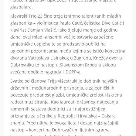
glazbalara.
Klavirski Trio 23 čine troje iznimno talentiranih mladih
glazbenika – violinistica Paula Ćatić, čelistica Đive Ćatić i
klavirist Damjan Vlašić. Iako djeluju manje od godinu
dana, ovaj mladi ansambl već je ostvario zapažene
umjetničke uspjehe te se predstavio publici na
uglednim pozornicama, među kojima se ističu koncertna
dvorana Vatroslava Lisinskog u Zagrebu, Knežev dvor u
Dubrovniku te nastup u Slavonskom Brodu u sklopu
svečane dodjele nagrada HDGPP-a.
Svatko od članova Trija višestruki je dobitnik najviših
državnih i međunarodnih priznanja, a zajednički ih
povezuje predanost glazbi, umjetnička zrelost i iskrena
radost muziciranja. Kao laureati državnog natjecanja
komornih sastava dobitnici su i najprestižnijeg
priznanja za učenike u Republici Hrvatskoj – Oskara
znanja. Pred njima je ovoga ljeta i dosad najznačajniji
nastup – koncert na Dubrovačkim ljetnim igrama,