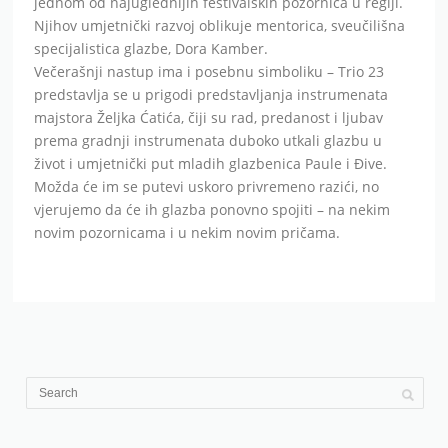
jednom od najuglednijih festivalskih pozornica u regiji.
Njihov umjetnički razvoj oblikuje mentorica, sveučilišna
specijalistica glazbe, Dora Kamber.
Večerašnji nastup ima i posebnu simboliku – Trio 23
predstavlja se u prigodi predstavljanja instrumenata
majstora Željka Ćatića, čiji su rad, predanost i ljubav
prema gradnji instrumenata duboko utkali glazbu u
život i umjetnički put mladih glazbenica Paule i Đive.
Možda će im se putevi uskoro privremeno razići, no
vjerujemo da će ih glazba ponovno spojiti – na nekim
novim pozornicama i u nekim novim pričama.