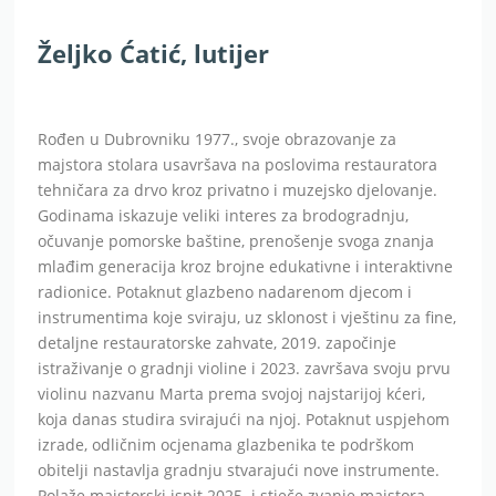
Željko Ćatić, lutijer
Rođen u Dubrovniku 1977., svoje obrazovanje za
majstora stolara usavršava na poslovima restauratora
tehničara za drvo kroz privatno i muzejsko djelovanje.
Godinama iskazuje veliki interes za brodogradnju,
očuvanje pomorske baštine, prenošenje svoga znanja
mlađim generacija kroz brojne edukativne i interaktivne
radionice. Potaknut glazbeno nadarenom djecom i
instrumentima koje sviraju, uz sklonost i vještinu za fine,
detaljne restauratorske zahvate, 2019. započinje
istraživanje o gradnji violine i 2023. završava svoju prvu
violinu nazvanu Marta prema svojoj najstarijoj kćeri,
koja danas studira svirajući na njoj. Potaknut uspjehom
izrade, odličnim ocjenama glazbenika te podrškom
obitelji nastavlja gradnju stvarajući nove instrumente.
Polaže majstorski ispit 2025. i stječe zvanje majstora