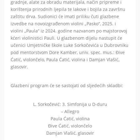
gradnje, alate za obradu materijala, način pripreme i
korištenja prirodnih ljepila te lakove i bojila za završnu
zaštitu drva. Sudionici će imati priliku čuti glazbene
izvedbe na novoizgrađenom violini „Pasko“, 2025. i
violini „Paula“ iz 2024. godine nazvanom po majstorovoj
kćeri violinistici Pauli. U glazbenom dijelu nastupit će
učenici Umjetničke škole Luke Sorkočevića u Dubrovniku
pod mentorstvom Dore Kamber, univ. spec. mus.: Đive
Ćatić, violončelo, Paula Ćatić, violina i Damjan Vlašić,
glasovir.
Glazbeni program će se sastojati od sljedećih skladbi:
L. Sorkočević: 3. Simfonija u D-duru
– Allegro
Paula Ćatić, violina
Đive Ćatić, violončelo
Damjan Vlašić, glasovir