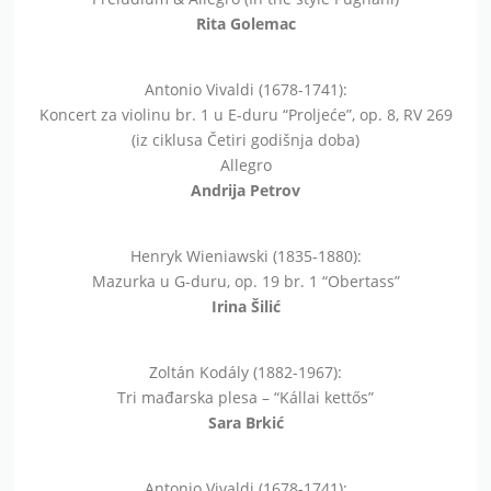
Rita Golemac
Antonio Vivaldi (1678-1741):
Koncert za violinu br. 1 u E-duru “Proljeće”, op. 8, RV 269
(iz ciklusa Četiri godišnja doba)
Allegro
Andrija Petrov
Henryk Wieniawski (1835-1880):
Mazurka u G-duru, op. 19 br. 1 “Obertass”
Irina Šilić
Zoltán Kodály (1882-1967):
Tri mađarska plesa – “Kállai kettős”
Sara Brkić
Antonio Vivaldi (1678-1741):