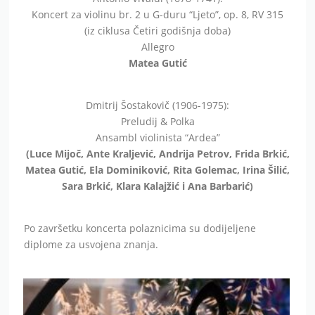
Koncert za violinu br. 2 u G-duru “Ljeto”, op. 8, RV 315
(iz ciklusa Četiri godišnja doba)
Allegro
Matea Gutić
Dmitrij Šostakovič (1906-1975):
Preludij & Polka
Ansambl violinista “Ardea”
(Luce Mijoč, Ante Kraljević, Andrija Petrov, Frida Brkić,
Matea Gutić, Ela Dominiković, Rita Golemac, Irina Šilić,
Sara Brkić, Klara Kalajžić i Ana Barbarić)
Po završetku koncerta polaznicima su dodijeljene
diplome za usvojena znanja.