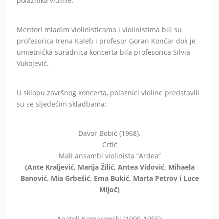
polaznika violine.
Mentori mladim violinisticama i violinistima bili su
profesorica Irena Kaleb i profesor Goran Končar dok je
umjetnička suradnica koncerta bila profesorica Silvia
Vukojević.
U sklopu završnog koncerta, polaznici violine predstavili
su se sljedećim skladbama:
Davor Bobić (1968).
Crtić
Mali ansambl violinista “Ardea”
(Ante Kraljević, Marija Žilić, Antea Vidović, Mihaela
Banović, Mia Grbešić, Ema Bukić, Marta Petrov i Luce
Mijoč)
Anatoli Komarowski (1909-1955):