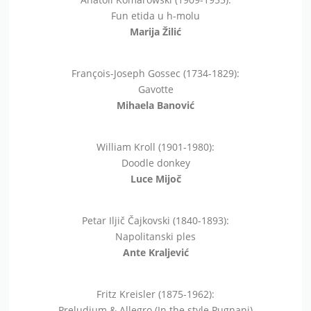
Fun etida u h-molu
Marija Žilić
François-Joseph Gossec (1734-1829):
Gavotte
Mihaela Banović
William Kroll (1901-1980):
Doodle donkey
Luce Mijoč
Petar Iljič Čajkovski (1840-1893):
Napolitanski ples
Ante Kraljević
Fritz Kreisler (1875-1962):
Preludium & Allegro (In the style Pugnani)