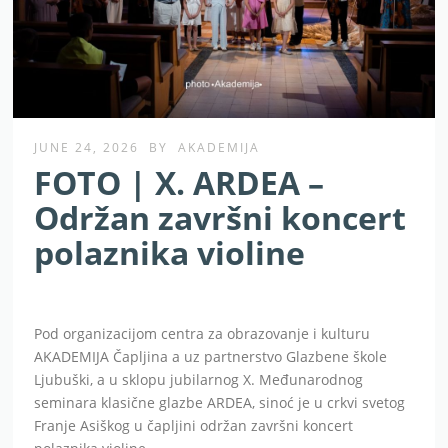
JUNE 24, 2026
BY
AKADEMIJA
FOTO | X. ARDEA –
Održan završni koncert
polaznika violine
Pod organizacijom centra za obrazovanje i kulturu
AKADEMIJA Čapljina a uz partnerstvo Glazbene škole
Ljubuški, a u sklopu jubilarnog X. Međunarodnog
seminara klasične glazbe ARDEA, sinoć je u crkvi svetog
Franje Asiškog u čapljini održan završni koncert