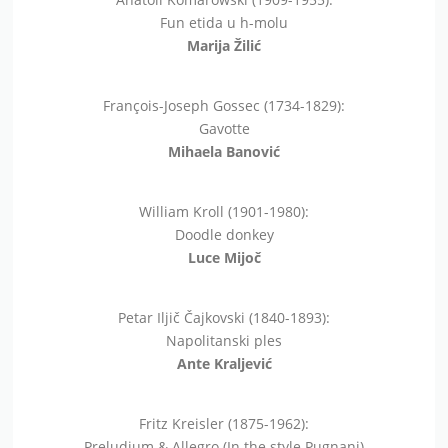
Fun etida u h-molu
Marija Žilić
François-Joseph Gossec (1734-1829):
Gavotte
Mihaela Banović
William Kroll (1901-1980):
Doodle donkey
Luce Mijoč
Petar Iljič Čajkovski (1840-1893):
Napolitanski ples
Ante Kraljević
Fritz Kreisler (1875-1962):
Preludium & Allegro (In the style Pugnani)