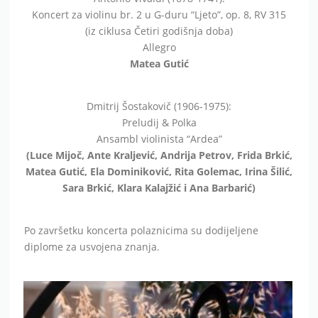
Koncert za violinu br. 2 u G-duru “Ljeto”, op. 8, RV 315
(iz ciklusa Četiri godišnja doba)
Allegro
Matea Gutić
Dmitrij Šostakovič (1906-1975):
Preludij & Polka
Ansambl violinista “Ardea”
(Luce Mijoč, Ante Kraljević, Andrija Petrov, Frida Brkić,
Matea Gutić, Ela Dominiković, Rita Golemac, Irina Šilić,
Sara Brkić, Klara Kalajžić i Ana Barbarić)
Po završetku koncerta polaznicima su dodijeljene
diplome za usvojena znanja.