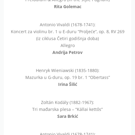
Rita Golemac
Antonio Vivaldi (1678-1741):
Koncert za violinu br. 1 u E-duru “Proljeće”, op. 8, RV 269
(iz ciklusa Četiri godišnja doba)
Allegro
Andrija Petrov
Henryk Wieniawski (1835-1880):
Mazurka u G-duru, op. 19 br. 1 “Obertass”
Irina Šilić
Zoltán Kodály (1882-1967):
Tri mađarska plesa – “Kállai kettős”
Sara Brkić
Antonio Vivaldi (1678-1741):