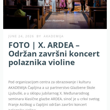
JUNE 24, 2026
BY
AKADEMIJA
FOTO | X. ARDEA –
Održan završni koncert
polaznika violine
Pod organizacijom centra za obrazovanje i kulturu
AKADEMIJA Čapljina a uz partnerstvo Glazbene škole
Ljubuški, a u sklopu jubilarnog X. Međunarodnog
seminara klasične glazbe ARDEA, sinoć je u crkvi svetog
Franje Asiškog u čapljini održan završni koncert