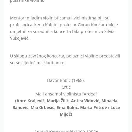
polaznika violine.
Mentori mladim violinisticama i violinistima bili su
profesorica Irena Kaleb i profesor Goran Končar dok je
umjetnička suradnica koncerta bila profesorica Silvia
Vukojević.
U sklopu završnog koncerta, polaznici violine predstavili
su se sljedećim skladbama:
Davor Bobić (1968).
Crtić
Mali ansambl violinista “Ardea”
(Ante Kraljević, Marija Žilić, Antea Vidović, Mihaela
Banović, Mia Grbešić, Ema Bukić, Marta Petrov i Luce
Mijoč)
Anatoli Komarowski (1909-1955):