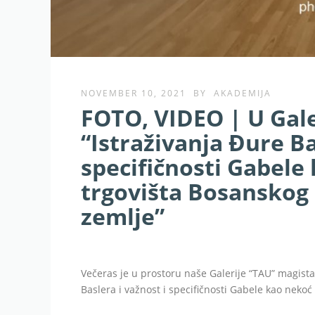
NOVEMBER 10, 2021
BY
AKADEMIJA
FOTO, VIDEO | U Gale
“Istraživanja Đure Ba
specifičnosti Gabele
trgovišta Bosanskog
zemlje”
Večeras je u prostoru naše Galerije “TAU” magistar
Baslera i važnost i specifičnosti Gabele kao neko