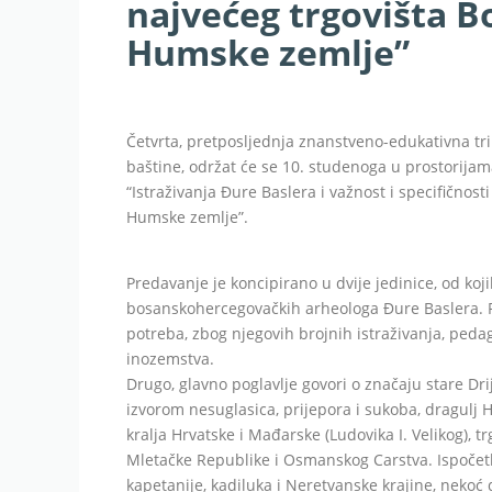
najvećeg trgovišta B
Humske zemlje”
Četvrta, pretposljednja znanstveno-edukativna tr
baštine, održat će se 10. studenoga u prostorijama
“Istraživanja Đure Baslera i važnost i specifičnos
Humske zemlje”.
Predavanje je koncipirano u dvije jedinice, od koji
bosanskohercegovačkih arheologa Đure Baslera. Pr
potreba, zbog njegovih brojnih istraživanja, ped
inozemstva.
Drugo, glavno poglavlje govori o značaju stare Drij
izvorom nesuglasica, prijepora i sukoba, dragulj 
kralja Hrvatske i Mađarske (Ludovika I. Velikog), 
Mletačke Republike i Osmanskog Carstva. Ispočetk
kapetanije, kadiluka i Neretvanske krajine, nekoć