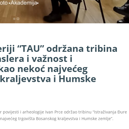
riji “TAU” održana tribina
slera i važnost i
 kao nekoć najvećeg
 kraljevstva i Humske
 povijesti i arheologije Ivan Prce održao tribinu “Istraživanja Đure
ć najvećeg trgovišta Bosanskog kraljevstva i Humske zemlje”.