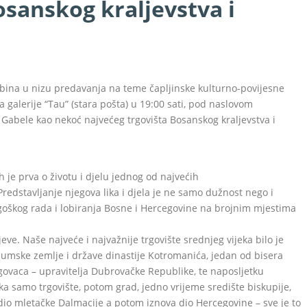
osanskog kraljevstva i
ibina u nizu predavanja na teme čapljinske kulturno-povijesne
 galerije “Tau” (stara pošta) u 19:00 sati, pod naslovom
ti Gabele kao nekoć najvećeg trgovišta Bosanskog kraljevstva i
h je prva o životu i djelu jednog od najvećih
edstavljanje njegova lika i djela je ne samo dužnost nego i
agoškog rada i lobiranja Bosne i Hercegovine na brojnim mjestima
eve. Naše najveće i najvažnije trgovište srednjeg vijeka bilo je
Humske zemlje i države dinastije Kotromanića, jedan od bisera
trgovaca – upravitelja Dubrovačke Republike, te naposljetku
a samo trgovište, potom grad, jedno vrijeme središte biskupije,
 dio mletačke Dalmacije a potom iznova dio Hercegovine – sve je to