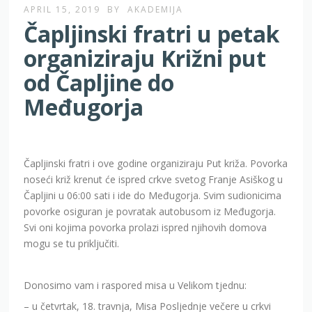
APRIL 15, 2019
BY
AKADEMIJA
Čapljinski fratri u petak
organiziraju Križni put
od Čapljine do
Međugorja
Čapljinski fratri i ove godine organiziraju Put križa. Povorka
noseći križ krenut će ispred crkve svetog Franje Asiškog u
Čapljini u 06:00 sati i ide do Međugorja. Svim sudionicima
povorke osiguran je povratak autobusom iz Međugorja.
Svi oni kojima povorka prolazi ispred njihovih domova
mogu se tu priključiti.
Donosimo vam i raspored misa u Velikom tjednu:
– u četvrtak, 18. travnja, Misa Posljednje večere u crkvi