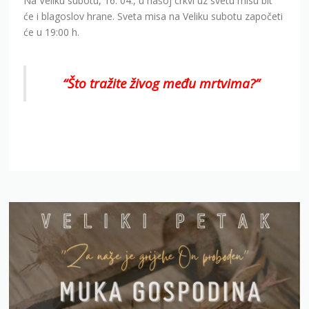
Na Veliku subotu, 16. 04., u našoj crkvi uz svetu misu bit
će i blagoslov hrane. Sveta misa na Veliku subotu započeti
će u 19:00 h.
“Što tražite živog među mrtvima?”