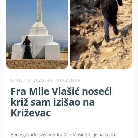
APRIL 10, 2020
BY
AKADEMIJA
Fra Mile Vlašić noseći
križ sam izišao na
Križevac
Hercegovački svećenik fra Mile Vlašić koji je na župi u