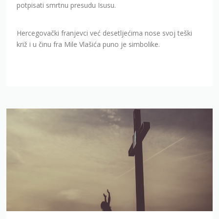
potpisati smrtnu presudu Isusu.
Hercegovački franjevci već desetljećima nose svoj teški
križ i u činu fra Mile Vlašića puno je simbolike.