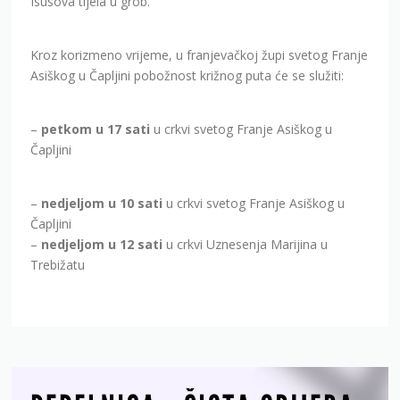
Isusova tijela u grob.
Kroz korizmeno vrijeme, u franjevačkoj župi svetog Franje
Asiškog u Čapljini pobožnost križnog puta će se služiti:
–
petkom u 17 sati
u crkvi svetog Franje Asiškog u
Čapljini
–
nedjeljom u 10 sati
u crkvi svetog Franje Asiškog u
Čapljini
–
nedjeljom u 12 sati
u crkvi Uznesenja Marijina u
Trebižatu