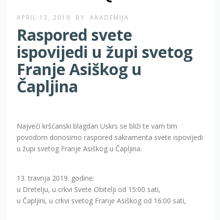
APRIL 13, 2019
BY
AKADEMIJA
Raspored svete
ispovijedi u župi svetog
Franje Asiškog u
Čapljina
Najveći kršćanski blagdan Uskrs se bliži te vam tim
povodom donosimo raspored sakramenta svete ispovijedi
u župi svetog Franje Asiškog u Čapljina.
13. travnja 2019. godine:
u Dretelju, u crkvi Svete Obitelji od 15:00 sati,
u Čapljini, u crkvi svetog Franje Asiškog od 16:00 sati,