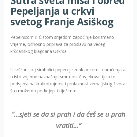
Sutra sveta misa i obred
Pepeljanja u crkvi
svetog Franje Asiškog
Pepelnicom ili Čistom srijedom započinje korizmeno
vrijeme, odnosno priprava za proslavu najvećeg
kršćanskog blagdana Uskrsa.
U kršćanskoj simbolici pepeo je znak pokore i obraćenja a
u isto vrijeme naznačuje smrtnost čovjekova tijela te
podsjeća na kratkotrajnost i prolaznost zemaljskog života
što možemo potkrijepiti riječima:
“…sjeti se da si prah i da ćeš se u prah
vratiti…”