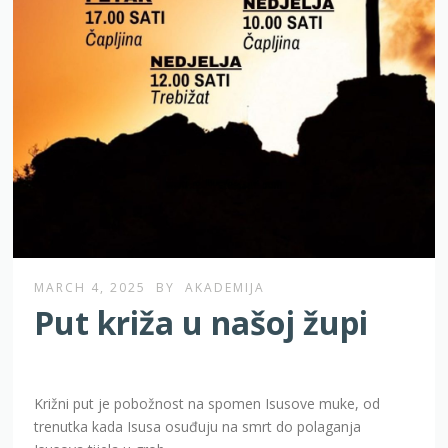
MARCH 4, 2025
BY
AKADEMIJA
Put križa u našoj župi
Križni put je pobožnost na spomen Isusove muke, od
trenutka kada Isusa osuđuju na smrt do polaganja