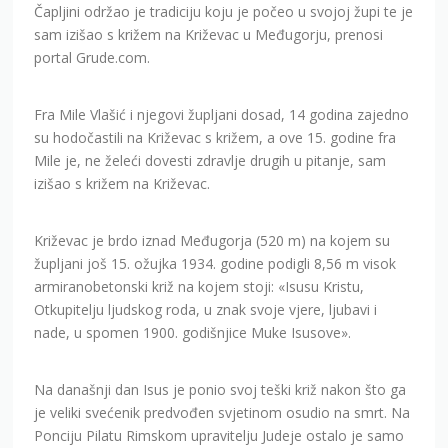
Čapljini održao je tradiciju koju je počeo u svojoj župi te je
sam izišao s križem na Križevac u Međugorju, prenosi
portal Grude.com.
Fra Mile Vlašić i njegovi župljani dosad, 14 godina zajedno
su hodočastili na Križevac s križem, a ove 15. godine fra
Mile je, ne želeći dovesti zdravlje drugih u pitanje, sam
izišao s križem na Križevac.
Križevac je brdo iznad Međugorja (520 m) na kojem su
župljani još 15. ožujka 1934. godine podigli 8,56 m visok
armiranobetonski križ na kojem stoji: «Isusu Kristu,
Otkupitelju ljudskog roda, u znak svoje vjere, ljubavi i
nade, u spomen 1900. godišnjice Muke Isusove».
Na današnji dan Isus je ponio svoj teški križ nakon što ga
je veliki svećenik predvođen svjetinom osudio na smrt. Na
Ponciju Pilatu Rimskom upravitelju Judeje ostalo je samo