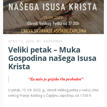
APRIL 13, 2022
BY
AKADEMIJA
Veliki petak – Muka
Gospodina našega Isusa
Krista
“Za naše je grijehe On proboden”
U petak, 15. 04. 2022. g., obredi Velikog petka u našoj crkvi
svetog Franje Asiškog u Čapljinu započinju od 17:00 h