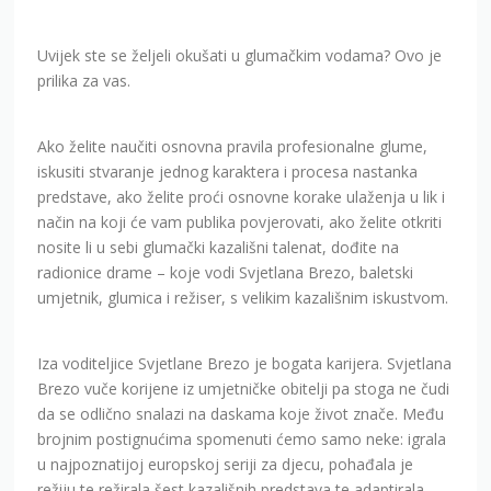
Uvijek ste se željeli okušati u glumačkim vodama? Ovo je
prilika za vas.
Ako želite naučiti osnovna pravila profesionalne glume,
iskusiti stvaranje jednog karaktera i procesa nastanka
predstave, ako želite proći osnovne korake ulaženja u lik i
način na koji će vam publika povjerovati, ako želite otkriti
nosite li u sebi glumački kazališni talenat, dođite na
radionice drame – koje vodi Svjetlana Brezo, baletski
umjetnik, glumica i režiser, s velikim kazališnim iskustvom.
Iza voditeljice Svjetlane Brezo je bogata karijera. Svjetlana
Brezo vuče korijene iz umjetničke obitelji pa stoga ne čudi
da se odlično snalazi na daskama koje život znače. Među
brojnim postignućima spomenuti ćemo samo neke: igrala
u najpoznatijoj europskoj seriji za djecu, pohađala je
režiju te režirala šest kazališnih predstava te adaptirala